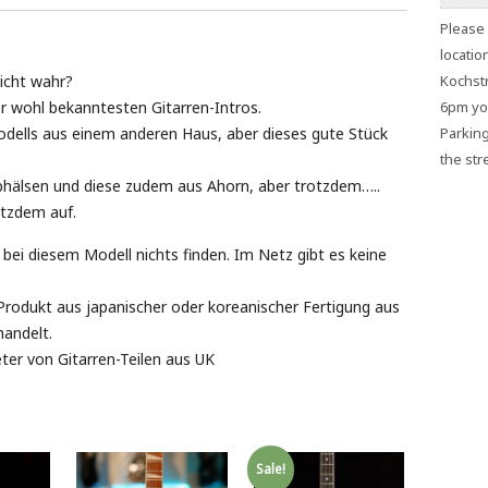
Please 
locatio
Kochstr
icht wahr?
6pm you
er wohl bekanntesten Gitarren-Intros.
Parking
odells aus einem anderen Haus, aber dieses gute Stück
the stre
bhälsen und diese zudem aus Ahorn, aber trotzdem…..
otzdem auf.
h bei diesem Modell nichts finden. Im Netz gibt es keine
Produkt aus japanischer oder koreanischer Fertigung aus
handelt.
eter von Gitarren-Teilen aus UK
Sale!