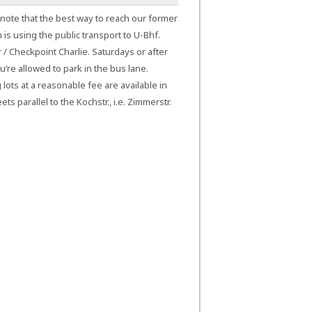
note that the best way to reach our former
n is using the public transport to U-Bhf.
 / Checkpoint Charlie. Saturdays or after
’re allowed to park in the bus lane.
 lots at a reasonable fee are available in
ets parallel to the Kochstr., i.e. Zimmerstr.