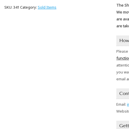
The Sho
SKU:
341
Category:
Sold Items
We mov
are ava
are tak
How
Please
functio
attenti
you wan
email a
Con
Email:
i
Websit
Gett