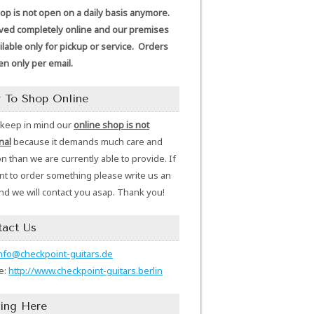
p is not open on a daily basis anymore.
ed completely online and our premises
ilable only for pickup or service. Orders
en only per email.
 To Shop Online
 keep in mind our
online shop is not
nal
because it demands much care and
on than we are currently able to provide. If
t to order something please write us an
nd we will contact you asap. Thank you!
tact Us
nfo@checkpoint-guitars.de
e:
http://www.checkpoint-guitars.berlin
ing Here