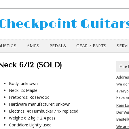
Checkpoint Guitar
USTICS
AMPS
PEDALS
GEAR / PARTS
SERV
Neck 6/12 (SOLD)
Find
Addres
Body: unknown
We don’
Neck: 2x Maple
everyon
Fretbords: Rosewood
have o
Hardware manufacturer: unkown
Kein La
Electrics: 4x Humbucker / 1x replaced
Der Ver
Weight: 6,2 kg (12,4 pds)
Bestell
Contidion: Lightly used
We are