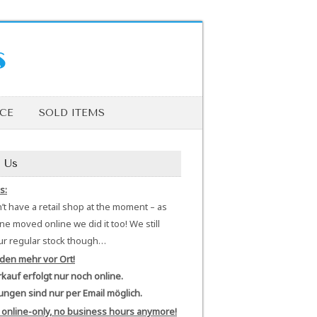
s
ICE
SOLD ITEMS
 Us
s:
t have a retail shop at the moment – as
e moved online we did it too! We still
ur regular stock though…
den mehr vor Ort!
kauf erfolgt nur noch online.
ungen sind nur per Email möglich.
 online-only, no business hours anymore!