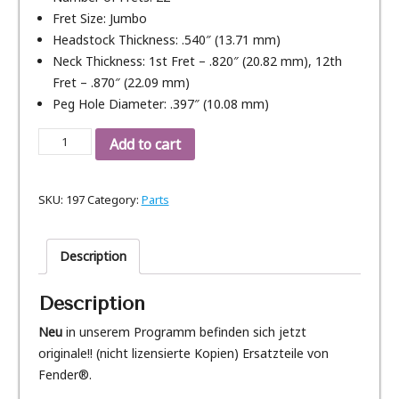
Fret Size: Jumbo
Headstock Thickness: .540″ (13.71 mm)
Neck Thickness: 1st Fret – .820″ (20.82 mm), 12th
Fret – .870″ (22.09 mm)
Peg Hole Diameter: .397″ (10.08 mm)
Fender®
Add to cart
Strat®
Hals
SKU:
197
Category:
Parts
Deluxe
Series
Pau
Description
Ferro
quantity
Description
Neu
in unserem Programm befinden sich jetzt
originale!! (nicht lizensierte Kopien) Ersatzteile von
Fender®.