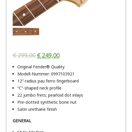
€
299,00
€
249,00
Original Fender® Quality
Modell-Nummer: 0997103921
12”-radius pau ferro fingerboard
“C”-shaped neck profile
22 jumbo frets; pearloid dot inlays
Pre-slotted synthetic bone nut
Satin urethane finish
GENERAL