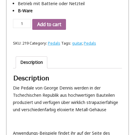
Betrieb mit Batterie oder Netzteil
B-Ware
George
Add to cart
Dennis
DS-
SKU:
219
Category:
Pedals
Tags:
guitar
,
Pedals
160
Distortion
Pedal
Description
quantity
Description
Die Pedale von George Dennis werden in der
Tschechischen Republik aus hochwertigen Bauteilen
produziert und verfügen über wirklich strapazierfähige
und verschiedenfarbig eloxierte Metall-Gehäuse
Anwendungs-Beispiele findet ihr auf der Seite des