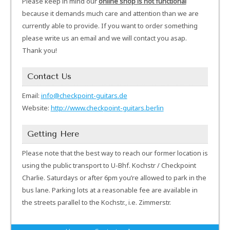
Please keep in mind our
online shop is not functional
because it demands much care and attention than we are
currently able to provide. If you want to order something
please write us an email and we will contact you asap.
Thank you!
Contact Us
Email:
info@checkpoint-guitars.de
Website:
http://www.checkpoint-guitars.berlin
Getting Here
Please note that the best way to reach our former location is
using the public transport to U-Bhf. Kochstr / Checkpoint
Charlie. Saturdays or after 6pm you’re allowed to park in the
bus lane. Parking lots at a reasonable fee are available in
the streets parallel to the Kochstr., i.e. Zimmerstr.