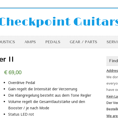
Checkpoint Guitar
USTICS
AMPS
PEDALS
GEAR / PARTS
SERV
er II
Find
Addres
€
69,00
We don’
Overdrive Pedal
everyon
Gain regelt die Intensität der Verzerrung
have o
Die Klangregelung besteht aus dem Tone Regler
Kein La
Volume regelt die Gesamtlautstärke und den
Der Ver
Booster / je nach Mode
Bestell
Status LED rot
We are