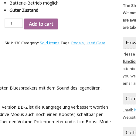
Batterie-Betrieb möglich!
The Sho
Guter Zustand
We mov
are ava
Marshall
Add to cart
are tak
Bluesbreaker
II
How
SKU:
130
Category:
Sold Items
Tags:
Pedals
,
Used Gear
quantity
Please
functio
attenti
you wan
email a
sten Bluesbreakers mit dem Sound des legendären,
Con
en Version BB-2 ist die Klangregelung verbessert worden
Email:
i
rive Modus auch noch einen Booster, schaltbar per
Websit
 über den Volume-Potentiometer und ist im Boost Mode
Gett