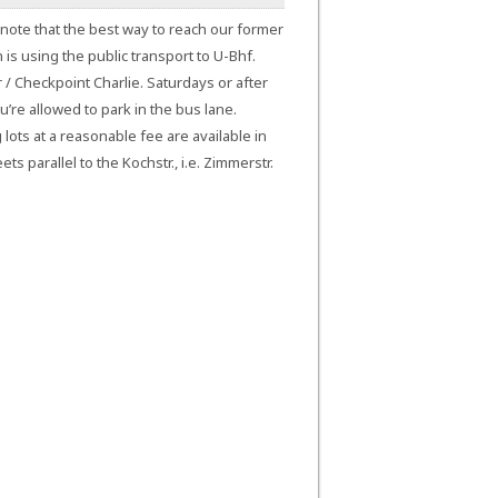
note that the best way to reach our former
n is using the public transport to U-Bhf.
 / Checkpoint Charlie. Saturdays or after
’re allowed to park in the bus lane.
 lots at a reasonable fee are available in
ets parallel to the Kochstr., i.e. Zimmerstr.