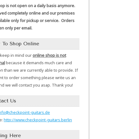
p is not open on a daily basis anymore.
ed completely online and our premises
ilable only for pickup or service. Orders
en only per email.
 To Shop Online
 keep in mind our
online shop is not
nal
because it demands much care and
on than we are currently able to provide. If
t to order something please write us an
nd we will contact you asap. Thank you!
tact Us
nfo@checkpoint-guitars.de
e:
http://www.checkpoint-guitars.berlin
ing Here