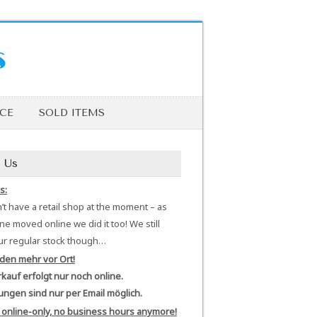
s
ICE
SOLD ITEMS
 Us
s:
t have a retail shop at the moment – as
e moved online we did it too! We still
ur regular stock though…
den mehr vor Ort!
kauf erfolgt nur noch online.
ungen sind nur per Email möglich.
 online-only, no business hours anymore!