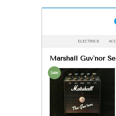
ELECTRICS
ACO
Marshall Guv`nor Ser
Sale!