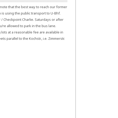
note that the best way to reach our former
n is using the public transport to U-Bhf.
 / Checkpoint Charlie. Saturdays or after
’re allowed to park in the bus lane.
 lots at a reasonable fee are available in
ets parallel to the Kochstr., i.e. Zimmerstr.