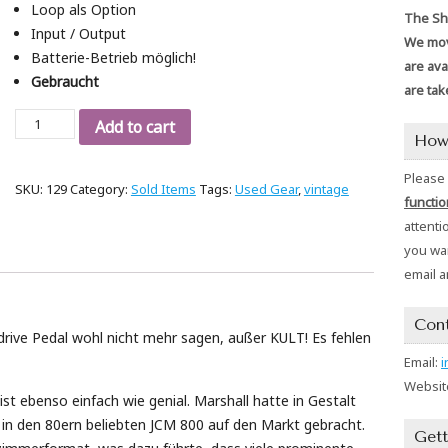
Loop als Option
The Sho
Input / Output
We mov
Batterie-Betrieb möglich!
are ava
Gebraucht
are tak
Marshall
Add to cart
How
Guv`nor
Series
Please
SKU:
129
Category:
Sold Items
Tags:
Used Gear
,
vintage
1,
functio
Bj.
attenti
1988
you wan
quantity
email a
Con
rive Pedal wohl nicht mehr sagen, außer KULT! Es fehlen
Email:
i
Websit
st ebenso einfach wie genial. Marshall hatte in Gestalt
 in den 80ern beliebten JCM 800 auf den Markt gebracht.
Gett