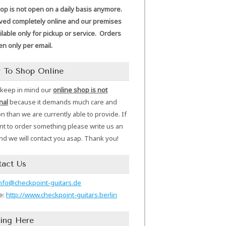
p is not open on a daily basis anymore.
ed completely online and our premises
ilable only for pickup or service. Orders
en only per email.
 To Shop Online
 keep in mind our
online shop is not
nal
because it demands much care and
on than we are currently able to provide. If
t to order something please write us an
nd we will contact you asap. Thank you!
tact Us
nfo@checkpoint-guitars.de
e:
http://www.checkpoint-guitars.berlin
ing Here