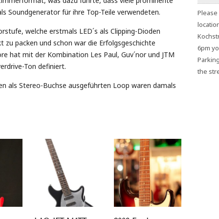
immerformat, was dazu führte, dass viele prominente
 als Soundgenerator für ihre Top-Teile verwendeten.
Please 
locatio
orstufe, welche erstmals LED´s als Clipping-Dioden
Kochstr
t zu packen und schon war die Erfolgsgeschichte
6pm you
re hat mit der Kombination Les Paul, Guv´nor und JTM
Parking
rdrive-Ton definiert.
the stre
den als Stereo-Buchse ausgeführten Loop waren damals