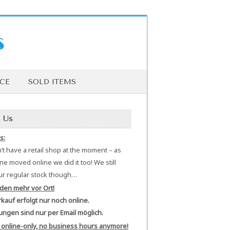
s
ICE
SOLD ITEMS
 Us
s:
t have a retail shop at the moment – as
e moved online we did it too! We still
ur regular stock though…
den mehr vor Ort!
kauf erfolgt nur noch online.
ungen sind nur per Email möglich.
 online-only, no business hours anymore!