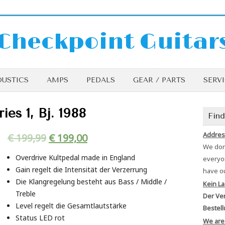
Checkpoint Guitar
USTICS
AMPS
PEDALS
GEAR / PARTS
SERV
ies 1, Bj. 1988
Find
Addres
€
199,99
€
199,00
We don’
Overdrive Kultpedal made in England
everyon
Gain regelt die Intensität der Verzerrung
have o
Die Klangregelung besteht aus Bass / Middle /
Kein La
Treble
Der Ver
Level regelt die Gesamtlautstärke
Bestell
Status LED rot
We are