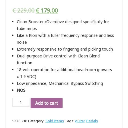
€
229,00
€
179,00
Clean Booster /Overdrive designed specifically for
tube amps
Like a Klon with a fuller frequency response and less
noise
Extremely responsive to fingering and picking touch
Dual-purpose Drive control with Clean Blend
function
18-volt operation for additional headroom (powers
off 9 VDC)
Low impedance, Mechanical Bypass Switching
NOS
Maxon
Add to cart
OD
820
SKU:
216
Category:
Sold Items
Tags:
guitar
,
Pedals
Pro