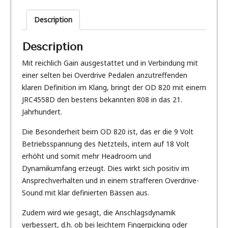
Overdrive
/
Description
Booster
(SOLD)
Description
quantity
Mit reichlich Gain ausgestattet und in Verbindung mit
einer selten bei Overdrive Pedalen anzutreffenden
klaren Definition im Klang, bringt der OD 820 mit einem
JRC4558D den bestens bekannten 808 in das 21.
Jahrhundert.
Die Besonderheit beim OD 820 ist, das er die 9 Volt
Betriebsspannung des Netzteils, intern auf 18 Volt
erhöht und somit mehr Headroom und
Dynamikumfang erzeugt. Dies wirkt sich positiv im
Ansprechverhalten und in einem strafferen Overdrive-
Sound mit klar definierten Bässen aus.
Zudem wird wie gesagt, die Anschlagsdynamik
verbessert, d.h. ob bei leichtem Fingerpicking oder